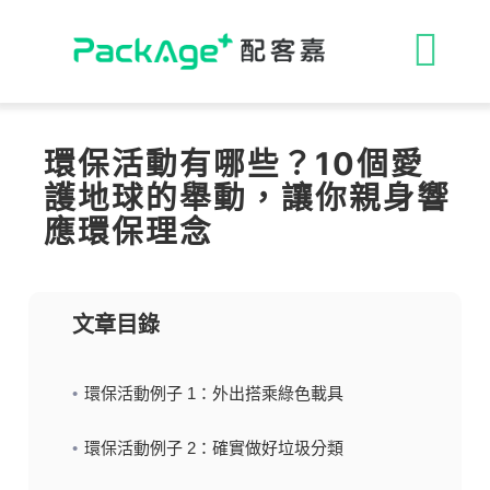
Skip
to
收
content
合
ESG 解決方案
環保活動有哪些？10個愛
護地球的舉動，讓你親身響
導
循環包裝
應環保理念
航
消費者專區
文章目錄
列
永續影響力
環保活動例子 1：外出搭乘綠色載具
媒體報導
環保活動例子 2：確實做好垃圾分類