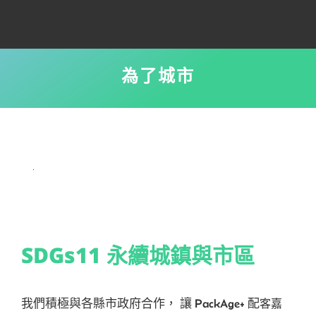
為了城市
SDGs11
永續城
鎮
與
市區
我們積極與各縣市政府合作， 讓 Pack
Age+ 配
客嘉