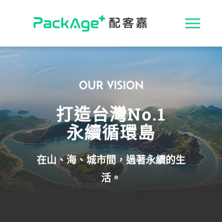
Skip
to
收
content
合
ESG 解決方案
OUR VISION
導
循環包裝
打造
台灣
No.1
航
永續循環島
消費者專區
列
在山、海、城市間，過著永續的生
永續影響力
活。
媒體報導