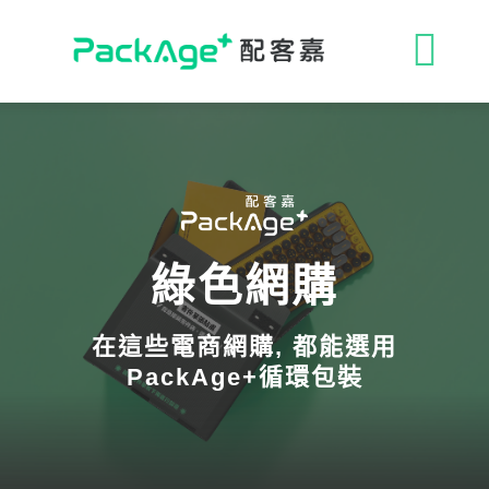
Skip
to
收
content
合
ESG 解決方案
導
循環包裝
航
綠色網購
消費者專區
列
在這些電商網購, 都能選用
永續影響力
PackAge+循環包裝
媒體報導