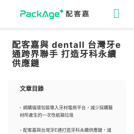
Skip
to
收
content
合
ESG 解決方案
配客嘉與 dentall 台灣牙e
通跨界聯手 打造牙科永續
導
循環包裝
供應鏈
航
消費者專區
文章目錄
列
永續影響力
網購循環包裝導入牙材電商平台，減少採購醫
材所產生的一次性紙箱垃圾
媒體報導
配客嘉與台灣牙e通打造牙科永續供應鏈，減