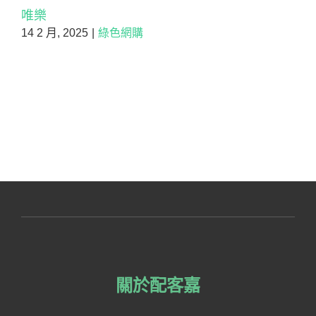
唯樂
14 2 月, 2025
|
綠色網購
關於配客嘉