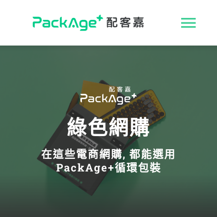
Skip
to
收
content
合
ESG 解決方案
導
循環包裝
航
綠色網購
消費者專區
列
在這些電商網購, 都能選用
永續影響力
PackAge+循環包裝
媒體報導