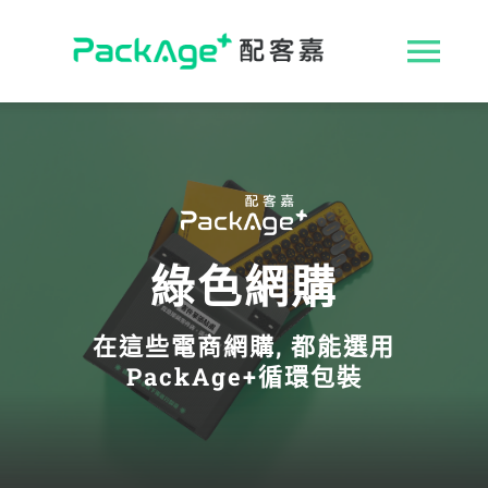
Skip
to
收
content
合
ESG 解決方案
導
循環包裝
航
綠色網購
消費者專區
列
在這些電商網購, 都能選用
永續影響力
PackAge+循環包裝
媒體報導