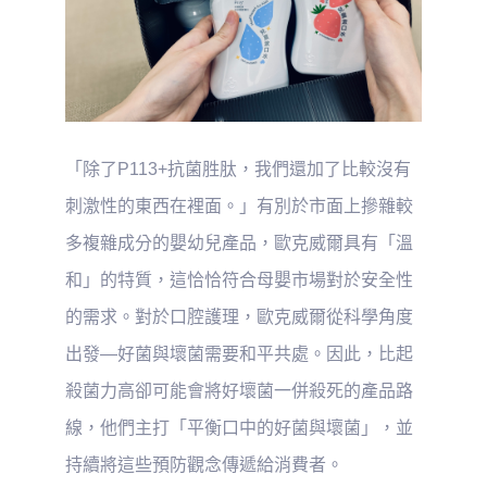
「除了P113+抗菌胜肽，我們還加了比較沒有
刺激性的東西在裡面。」有別於市面上摻雜較
多複雜成分的嬰幼兒產品，歐克威爾具有「溫
和」的特質，這恰恰符合母嬰市場對於安全性
的需求。對於口腔護理，歐克威爾從科學角度
出發—好菌與壞菌需要和平共處。因此，比起
殺菌力高卻可能會將好壞菌一併殺死的產品路
線，他們主打「平衡口中的好菌與壞菌」，並
持續將這些預防觀念傳遞給消費者。