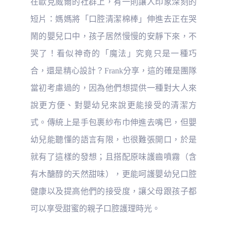
在歐克威爾的社群上，有一則讓人印象深刻的
短片：媽媽將「口腔清潔棉棒」伸進去正在哭
鬧的嬰兒口中，孩子居然慢慢的安靜下來，不
哭了！看似神奇的「魔法」究竟只是一種巧
合，還是精心設計？Frank分享，這的確是團隊
當初考慮過的，因為他們想提供一種對大人來
說更方便、對嬰幼兒來說更能接受的清潔方
式。傳統上是手包裹紗布巾伸進去嘴巴，但嬰
幼兒能聽懂的語言有限，也很難張開口，於是
就有了這樣的發想；
且搭配原味護齒噴霧（含
有木醣醇的天然甜味）
，更能呵護嬰幼兒口腔
健康以及提高他們的接受度，讓父母跟孩子都
可以享受甜蜜的親子口腔護理時光。