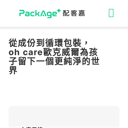
Skip
to
收
content
合
ESG 解決方案
從成份到循環包裝，
oh care歐克威爾為孩
導
循環包裝
子留下一個更純淨的世
界
航
消費者專區
列
永續影響力
媒體報導