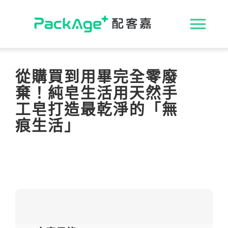
Skip
to
收
content
合
ESG 解決方案
從購買到用畢完全零廢
棄！純皂生活用天然手
導
循環包裝
工皂打造最乾淨的「無
航
痕生活」
消費者專區
列
永續影響力
媒體報導