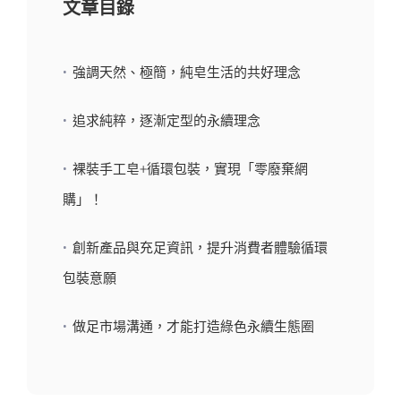
文章目錄
關於配客嘉
我的購物車
強調天然、極簡，純皂生活的共好理念
追求純粹，逐漸定型的永續理念
裸裝手工皂+循環包裝，實現「零廢棄網
購」！
創新產品與充足資訊，提升消費者體驗循環
包裝意願
做足市場溝通，才能打造綠色永續生態圈