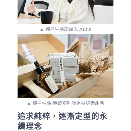
▲ 純皂生活創辦人 Anita
▲ 純皂生活-無矽靈呵護秀髮純素組合
追求純粹，逐漸定型的永
續理念